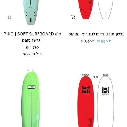
גלשן
PIKO
גלשן סופט אדום לוגו ריף -פוקוס
PIKO | SOFT SURFBOARD 8'0
סופט
|
| גלשן סופט
מ 990 ₪
1,300 ₪
אדום
SOFT
1,720 ₪
לוגו
SURFBOARD
אזל מהמלאי
ריף
8'0
אפור
תכלת
|
-
פוקוס
גלשן
סופט