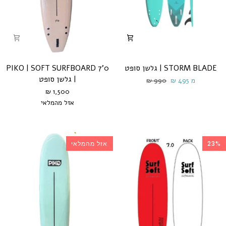
PIKO
STORM
STORM BLADE | גלשן סופט
PIKO | SOFT SURFBOARD 7'0
|
BLADE
| גלשן סופט
מ 495 ₪
990 ₪
SOFT
|
1,500 ₪
גלשן
SURFBOARD
אזל מהמלאי
סופט
7'0
ורוד
תכלת
ורוד
צהוב
|
בהיר
מסטיק
בננה
גלשן
סופט
23%
אזל מהמלאי