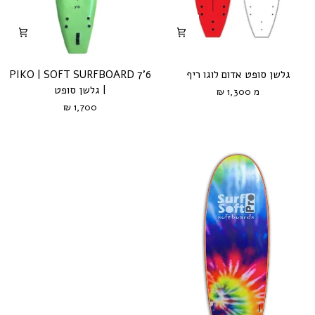
גלשן
PIKO
גלשן סופט אדום לוגו ריף
PIKO | SOFT SURFBOARD 7'6
סופט
|
| גלשן סופט
מ 1,300 ₪
אדום
SOFT
1,700 ₪
לוגו
SURFBOARD
ירוק
קרם
ריף
7'6
זוהר
|
גלשן
סופט