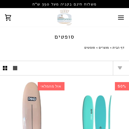
משלוח חינם בקניה מעל 350 ש"ח
↵
↵
↵
↵
עגל
סופטים
דף הבית
מוצרים
סופטים
50%
אזל מהמלאי