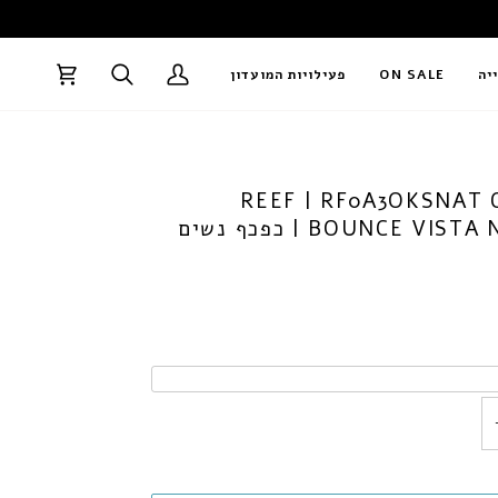
↵
↵
↵
↵
יה
ON SALE
פעילויות המועדון
עגלה
REEF | RF0A3OKSNAT
BOUNCE VISTA NATURAL | כפכף נשים