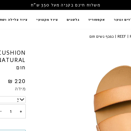
משלוח חינם בקניה מעל 350 ש"ח
דים ונוער
אקססוריז
גלשנים
ציוד מקצועי
ציוד צלילה ושחי
נשים חום
 CUSHION
חום
220 ₪
מידה
37.5
−
+