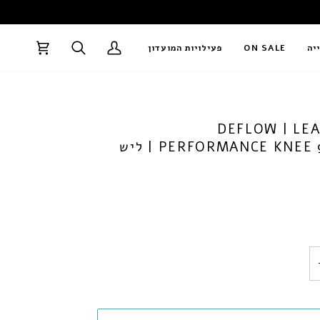
↵
↵
↵
↵
יה
ON SALE
פעילויות המועדון
עגלה
DEFLOW | LE
PERFORMANCE KNEE 9FT 7MM | ליש