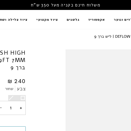
משלוח חינם בקניה מעל 350 ש"ח
דים ונוער
אקססוריז
גלשנים
ציוד מקצועי
ציוד צלילה ושחי
יש ברך 9
ASH HIGH
ברך 9
240 ₪
צבע
שחור
שחור
סגול
שחור/לבן
−
+